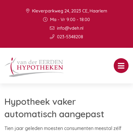
Kleverparkweg 24, 2023 CE, Haarlem
Ma - Vr 9:00 - 18:00
info@vdeh.nl
023-5348208
Hypotheek vaker
automatisch aangepast
Tien jaar geleden moesten consumenten meestal zélf