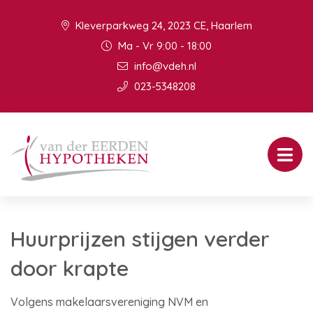
Kleverparkweg 24, 2023 CE, Haarlem
Ma - Vr 9:00 - 18:00
info@vdeh.nl
023-5348208
Huurprijzen stijgen verder
door krapte
Volgens makelaarsvereniging NVM en