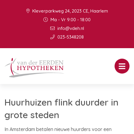
Kleverparkweg 24, 2023 CE, Haarlem
Ma - Vr 9:00 - 18:00
info@vdeh.nl
023-5348208
Huurhuizen flink duurder in
grote steden
In Amsterdam betalen nieuwe huurders voor een