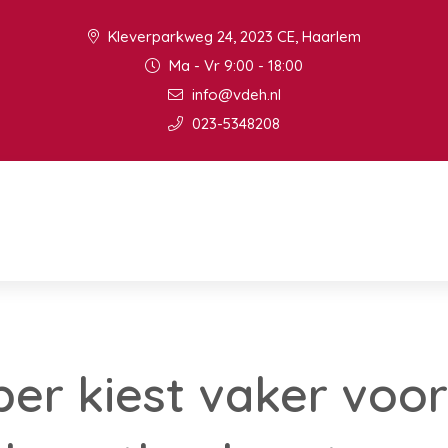
Kleverparkweg 24, 2023 CE, Haarlem
Ma - Vr 9:00 - 18:00
info@vdeh.nl
023-5348208
er kiest vaker voor