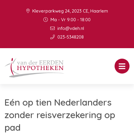
Kleverparkweg 24, 2023 CE, Haarlem
Ma - Vr 9:00 - 18:00
info@vdeh.nl
023-5348208
Eén op tien Nederlanders
zonder reisverzekering op
pad