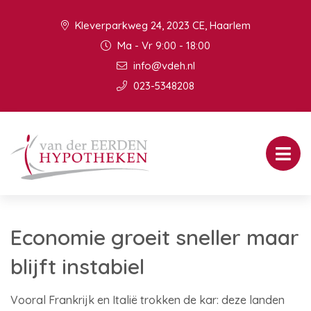
Kleverparkweg 24, 2023 CE, Haarlem
Ma - Vr 9:00 - 18:00
info@vdeh.nl
023-5348208
Economie groeit sneller maar
blijft instabiel
Vooral Frankrijk en Italië trokken de kar: deze landen