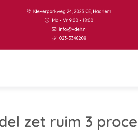
Kleverparkweg 24, 2023 CE, Haarlem
Ma - Vr 9:00 - 18:00
info@vdeh.nl
023-5348208
del zet ruim 3 proc