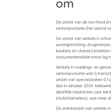
om
De omzet van de non-food (incl
verkoopvolume (het aantal ve
De omzet van winkels in scho
woninginrichting, drogisterijen
keukens en vloeren) boekten 
consumentenelektronica lag in
Winkels in voedings- en geno
verkoopvolume was 0,4 procent
omzet van speciaalzaken 0,1 p
dan in oktober 2024. Webwinke
dezelfde maand een jaar eerde
(multichannelers), was meer d
De onlineomzet van winkels in