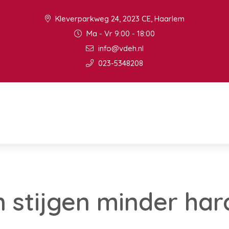
Kleverparkweg 24, 2023 CE, Haarlem
Ma - Vr 9:00 - 18:00
info@vdeh.nl
023-5348208
 stijgen minder har