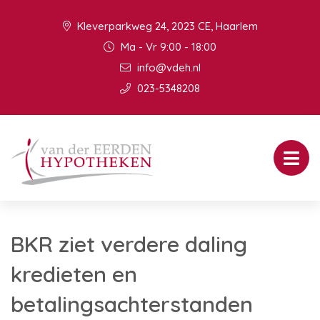
Kleverparkweg 24, 2023 CE, Haarlem
Ma - Vr 9:00 - 18:00
info@vdeh.nl
023-5348208
BKR ziet verdere daling
kredieten en
betalingsachterstanden