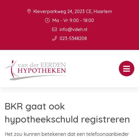
Kleverparkweg 24, 2023 CE, Haarlem
Ma - Vr 9:00 - 18:00
info@vdeh.nl
023-5348208
BKR gaat ook
hypotheekschuld registreren
Het zou kunnen betekenen dat een telefoonaanbieder