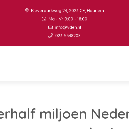
Kleverparkweg 24, 2023 CE, Haarlem
Ma - Vr 9:00 - 18:00
info@vdeh.nl
023-5348208
erhalf miljoen Nede