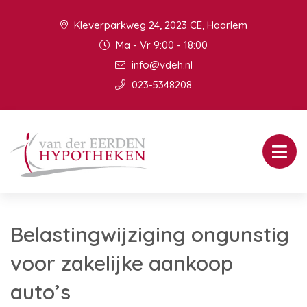
Kleverparkweg 24, 2023 CE, Haarlem
Ma - Vr 9:00 - 18:00
info@vdeh.nl
023-5348208
Belastingwijziging ongunstig
voor zakelijke aankoop
auto’s