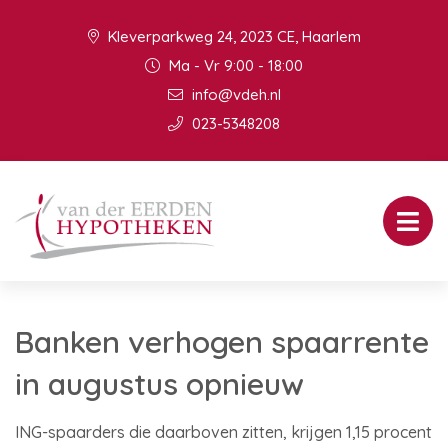
Kleverparkweg 24, 2023 CE, Haarlem
Ma - Vr 9:00 - 18:00
info@vdeh.nl
023-5348208
Banken verhogen spaarrente
in augustus opnieuw
ING-spaarders die daarboven zitten, krijgen 1,15 procent