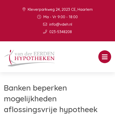
Kleverparkweg 24, 2023 CE, Haarlem
Ma - Vr 9:00 - 18:00
info@vdeh.nl
023-5348208
Banken beperken
mogelijkheden
aflossingsvrije hypotheek