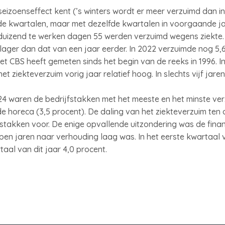
izoenseffect kent (’s winters wordt er meer verzuimd dan in 
 kwartalen, maar met dezelfde kwartalen in voorgaande jar
duizend te werken dagen 55 werden verzuimd wegens ziekte.
s lager dan dat van een jaar eerder. In 2022 verzuimde nog 5
t CBS heeft gemeten sinds het begin van de reeks in 1996. In
 ziekteverzuim vorig jaar relatief hoog. In slechts vijf jare
24 waren de bedrijfstakken met het meeste en het minste ve
de horeca (3,5 procent). De daling van het ziekteverzuim ten
ijfstakken voor. De enige opvallende uitzondering was de fina
open jaren naar verhouding laag was. In het eerste kwartaal
rtaal van dit jaar 4,0 procent.