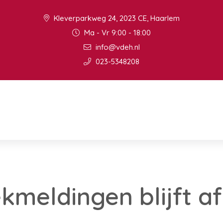
Kleverparkweg 24, 2023 CE, Haarlem
Ma - Vr 9:00 - 18:00
info@vdeh.nl
023-5348208
ekmeldingen blijft 