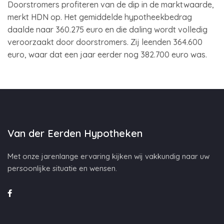
Doorstromers profiteren van de dip in de marktwaarde,
merkt HDN op. Het gemiddelde hypotheekbedrag
daalde naar 360.275 euro en die daling wordt volledig
veroorzaakt door doorstromers. Zij leenden 364.600
euro, waar dat een jaar eerder nog 382.700 euro was.
Van der Eerden Hypotheken
Met onze jarenlange ervaring kijken wij vakkundig naar uw
persoonlijke situatie en wensen.