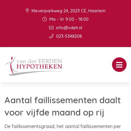
Kleverparkweg 24, 2023 CE, Haarlem
Ma - Vr 9:00 - 18:00
info@vdeh.nl
023-5348208
Aantal faillissementen daalt
voor vijfde maand op rij
De faillissementsgraad, het aantal faillissementen per